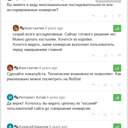
Вы имеете в виду многоканальные последовательности или
ассоциированные конверсии?
|
Константин
9 years ago
+2
скорей всего ассоциативные. Сейчас готового решения нет.
Можно делать костылём. Хочется из коробки.
Хочется видеть, какие конверсии выполнил пользователь,
перед завершением главной.
|
Константин
9 years ago
+1
Сделайте пожалуйста. Технические возможности позволяют. Как
реализовано можно посмотреть на RoiStat
|
Интернет Актив
9 years ago
+2
Да верно! Хотелось бы видеть цепочку из "косаний"
пользователей сайта до совершения конверсии.
|
Алексей Корепов
9 years ago
+2