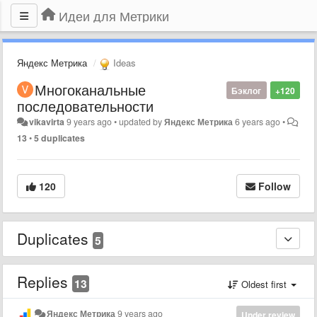
Идеи для Метрики
Яндекс Метрика
Ideas
Многоканальные
Бэклог
+120
последовательности
vikavirta
9 years ago
•
updated by
Яндекс Метрика
6 years ago
•
13
•
5 duplicates
120
Follow
Duplicates
5
Replies
13
Oldest first
Яндекс Метрика
9 years ago
Under review