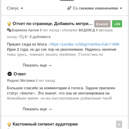
Статус
Со свежими изменениями
Отчет по странице. Добавить метрику "среднее время на странице".
Бэклог
+34
Бирюков Артем
8 лет назад
•
обновлен
ВАДИМ Д
8 месяцев
назад
•
8
•
2 дубликата
Пришел сюда из блога -
https://yandex.ru/blog/metrika-club/11666
Идее 2 года, но до сих пор не реализована. Надеюсь наличие
темы здесь, поможет решить проблему. Статистика по
нахождению пользователей на определенной странице
действительно имеет ценность. В GA это давно есть.
Показать еще →
Так же хотелось бы иметь возможность получить информацию о
Ответ
том, какая страница привела к уходу с сайта (прерывание
визита, аналог того что есть в гугл аналитикс), вызвала негатив
Яндекс Метрика
6 лет назад
пользователя. Есть отчет страницы выхода, но опять же
Большое спасибо за комментарии и голоса. Задаче присвоен
имеющаяся информация дает общие данные по длительности
статус «бэклог». Это значит, что она не запланирована на
визитов и отказов. Т.е. если пользователь долго серфил по
ближайшее время, но мы рассматриваем добавление такой
сайту (соответственно отказа не будет) и затем покинул его с
возможности в Метрику.
какой-либо страницы, нельзя понять остался ли пользователь
Показать еще →
доволен посещением сайта или же последняя страница на
которой он был была настолько отвратной, что он с испугу
закрыл сайт.
Кастомный сегмент аудитории
0