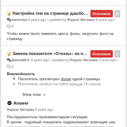
Настройка тем на странице дашборда
Отклонено
0
stereolya
9 years ago
•
updated by
Яндекс Метрика
9 years ago
•
1
Чтобы можно было поменять цвета, фоны, загрузить фото на
страницу.
Замена показателя «Отказы» на показатель «Вовлечённость»
Отклонено
0
Дмитрий К.
9 years ago
•
updated by
Яндекс Метрика
9 years ago
•
1
Вовлечённость
Посетитель просмотрел
более
одной страницы.
Посетитель пробыл на сайте
дольше
15 секунд.
В результате будет получен точный показатель (в процентах),
Show more →
который по мере своего роста будет указывать и на рост
вовлечённости посетителей и на "правильность" проделанной
Answer
работы вебмастером, с точки зрения юзабилити. Так же на этот
Яндекс Метрика
9 years ago
показатель перестанут влиять посещения длительностью 00:00.
Последовательно прокомментируем ситуацию:
В целом - подобный показатель подразумевает агрегацию уже
P.S. Пример 1
имеющихся метрик, он может быть менее информативен чем,