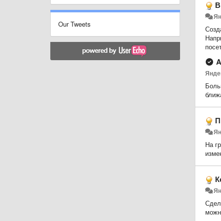
В
Ян
Our Tweets
Созд
Напр
посе
A
Янде
Боль
ближ
П
Ян
На г
изме
К
Ян
Сдела
можн