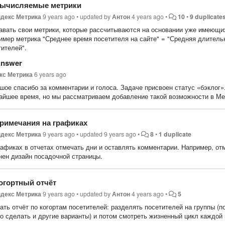
ычисляемые метрики
декс Метрика
9 years ago
•
updated by
Антон
4 years ago
•
10
•
9 duplicate
авать свои метрики, которые рассчитываются на основании уже имеющих
имер метрика "Среднее время посетителя на сайте" = "Средняя длительно
тителей".
nswer
кс Метрика
6 years ago
шое спасибо за комментарии и голоса. Задаче присвоен статус «бэклог».
айшее время, но мы рассматриваем добавление такой возможности в Ме
римечания на графиках
декс Метрика
9 years ago
•
updated
9 years ago
•
8
•
1 duplicate
рафиках в отчетах отмечать дни и оставлять комментарии. Например, от
нен дизайн посадочной страницы.
огортный отчёт
декс Метрика
9 years ago
•
updated by
Антон
4 years ago
•
5
ть отчёт по когортам посетителей: разделять посетителей на группы (п
о сделать и другие варианты) и потом смотреть жизненный цикл каждой 