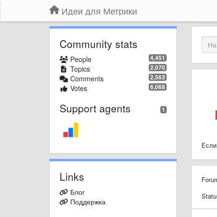
Идеи для Метрики
Community stats
4,451
People
2,070
Topics
2,563
Comments
6,068
Votes
Support agents
1
Если
Links
Foru
Блог
Statu
Поддержка