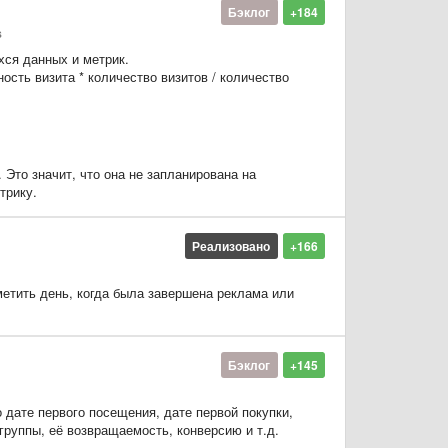
Бэклог
+184
s
ся данных и метрик.
сть визита * количество визитов / количество
 Это значит, что она не запланирована на
трику.
Реализовано
+166
метить день, когда была завершена реклама или
Бэклог
+145
о дате первого посещения, дате первой покупки,
группы, её возвращаемость, конверсию и т.д.