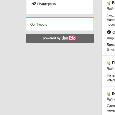
В
Поддержка
Ян
Созд
Напр
Our Tweets
посе
О
Янде
Боль
ближ
П
Ян
На г
изме
К
Ян
Сдела
можн