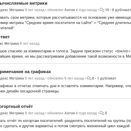
ычисляемые метрики
декс Метрика
9 лет назад
•
обновлен
Антон
4 года назад
•
10
•
9 дублика
авать свои метрики, которые рассчитываются на основании уже имеющих
имер метрика "Среднее время посетителя на сайте" = "Средняя длительно
тителей".
твет
кс Метрика
6 лет назад
шое спасибо за комментарии и голоса. Задаче присвоен статус «бэклог».
айшее время, но мы рассматриваем добавление такой возможности в Ме
римечания на графиках
декс Метрика
9 лет назад
•
обновлен
9 лет назад
•
8
•
1 дубликат
рафиках в отчетах отмечать дни и оставлять комментарии. Например, от
нен дизайн посадочной страницы.
огортный отчёт
декс Метрика
9 лет назад
•
обновлен
Антон
4 года назад
•
5
ть отчёт по когортам посетителей: разделять посетителей на группы (п
о сделать и другие варианты) и потом смотреть жизненный цикл каждой 