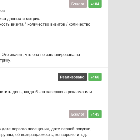
Бэклог
+184
тов
ся данных и метрик.
сть визита * количество визитов / количество
 Это значит, что она не запланирована на
трику.
Реализовано
+166
метить день, когда была завершена реклама или
Бэклог
+145
о дате первого посещения, дате первой покупки,
группы, её возвращаемость, конверсию и т.д.